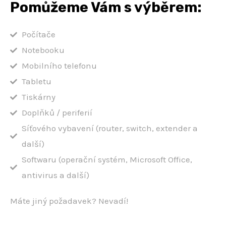
Pomůžeme Vám s výběrem:
Počítače
Notebooku
Mobilního telefonu
Tabletu
Tiskárny
Doplňků / periferií
Síťového vybavení (router, switch, extender a
další)
Softwaru (operační systém, Microsoft Office,
antivirus a další)
Máte jiný požadavek? Nevadí!