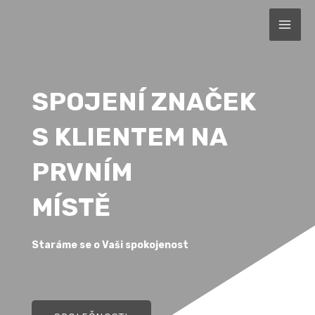
Přeskočit
MAI
na
ME
obsah
SPOJENÍ ZNAČEK
S KLIENTEM NA
PRVNÍM
MÍSTĚ
Staráme se o Vaši spokojenost