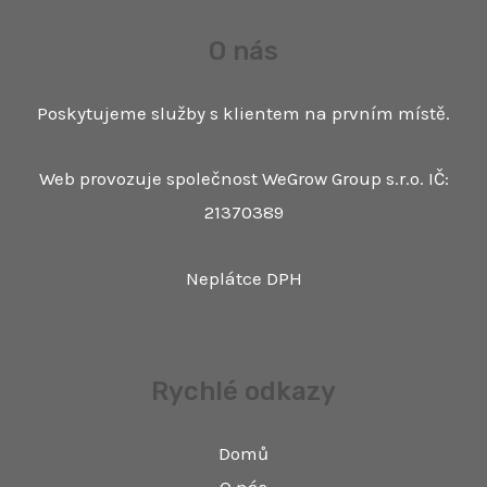
O nás
Poskytujeme služby s klientem na prvním místě.
Web provozuje společnost WeGrow Group s.r.o. IČ:
21370389
Neplátce DPH
Rychlé odkazy
Domů
O nás